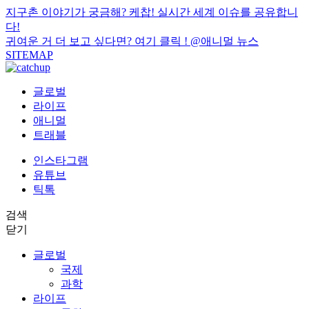
지구촌 이야기가 궁금해? 케찹! 실시간 세계 이슈를 공유합니
다!
귀여운 거 더 보고 싶다면? 여기 클릭 !
@애니멀 뉴스
SITEMAP
글로벌
라이프
애니멀
트래블
인스타그램
유튜브
틱톡
검색
닫기
글로벌
국제
과학
라이프