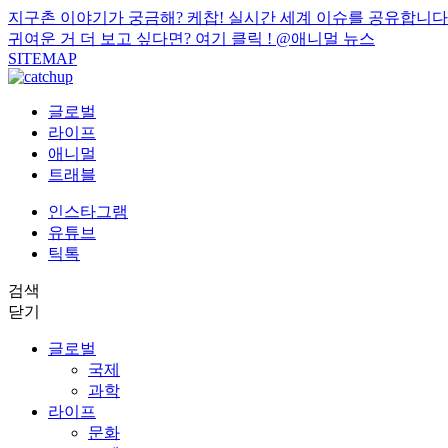
지구촌 이야기가 궁금해? 케찹! 실시간 세계 이슈를 공유합니다
귀여운 거 더 보고 싶다면? 여기 클릭 !
@애니멀 뉴스
SITEMAP
글로벌
라이프
애니멀
트래블
인스타그램
유튜브
틱톡
검색
닫기
글로벌
국제
과학
라이프
문화