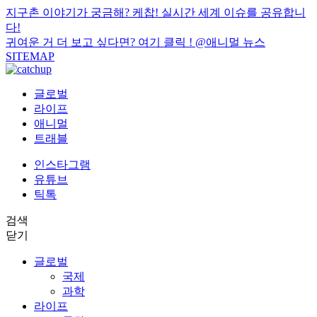
지구촌 이야기가 궁금해? 케찹! 실시간 세계 이슈를 공유합니
다!
귀여운 거 더 보고 싶다면? 여기 클릭 !
@애니멀 뉴스
SITEMAP
글로벌
라이프
애니멀
트래블
인스타그램
유튜브
틱톡
검색
닫기
글로벌
국제
과학
라이프