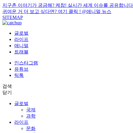
지구촌 이야기가 궁금해? 케찹! 실시간 세계 이슈를 공유합니다
귀여운 거 더 보고 싶다면? 여기 클릭 !
@애니멀 뉴스
SITEMAP
글로벌
라이프
애니멀
트래블
인스타그램
유튜브
틱톡
검색
닫기
글로벌
국제
과학
라이프
문화