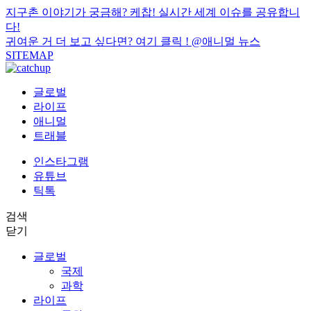
지구촌 이야기가 궁금해? 케찹! 실시간 세계 이슈를 공유합니
다!
귀여운 거 더 보고 싶다면? 여기 클릭 !
@애니멀 뉴스
SITEMAP
글로벌
라이프
애니멀
트래블
인스타그램
유튜브
틱톡
검색
닫기
글로벌
국제
과학
라이프