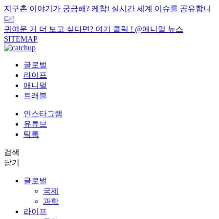
지구촌 이야기가 궁금해? 케찹! 실시간 세계 이슈를 공유합니
다!
귀여운 거 더 보고 싶다면? 여기 클릭 !
@애니멀 뉴스
SITEMAP
글로벌
라이프
애니멀
트래블
인스타그램
유튜브
틱톡
검색
닫기
글로벌
국제
과학
라이프