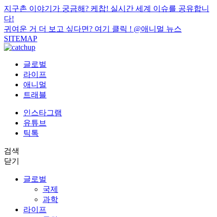
지구촌 이야기가 궁금해? 케찹! 실시간 세계 이슈를 공유합니
다!
귀여운 거 더 보고 싶다면? 여기 클릭 !
@애니멀 뉴스
SITEMAP
글로벌
라이프
애니멀
트래블
인스타그램
유튜브
틱톡
검색
닫기
글로벌
국제
과학
라이프