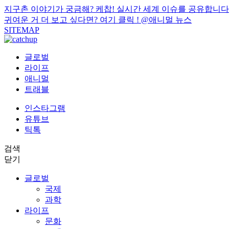
지구촌 이야기가 궁금해? 케찹! 실시간 세계 이슈를 공유합니다
귀여운 거 더 보고 싶다면? 여기 클릭 !
@애니멀 뉴스
SITEMAP
글로벌
라이프
애니멀
트래블
인스타그램
유튜브
틱톡
검색
닫기
글로벌
국제
과학
라이프
문화