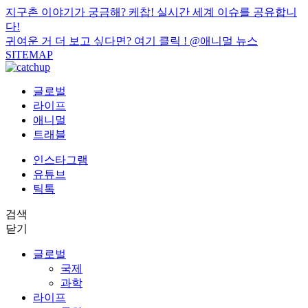
지구촌 이야기가 궁금해? 케찹! 실시간 세계 이슈를 공유합니
다!
귀여운 거 더 보고 싶다면? 여기 클릭 !
@애니멀 뉴스
SITEMAP
글로벌
라이프
애니멀
트래블
인스타그램
유튜브
틱톡
검색
닫기
글로벌
국제
과학
라이프