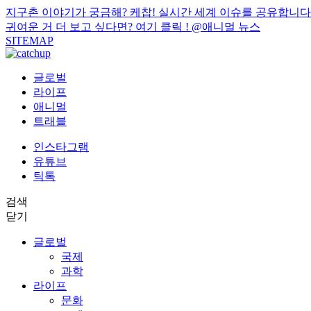
지구촌 이야기가 궁금해? 케찹! 실시간 세계 이슈를 공유합니다
귀여운 거 더 보고 싶다면? 여기 클릭 !
@애니멀 뉴스
SITEMAP
글로벌
라이프
애니멀
트래블
인스타그램
유튜브
틱톡
검색
닫기
글로벌
국제
과학
라이프
문화