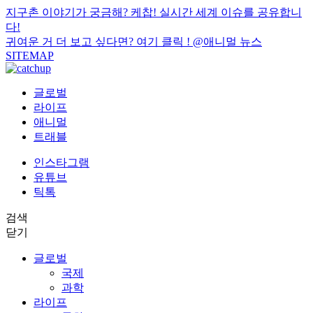
지구촌 이야기가 궁금해? 케찹! 실시간 세계 이슈를 공유합니
다!
귀여운 거 더 보고 싶다면? 여기 클릭 !
@애니멀 뉴스
SITEMAP
글로벌
라이프
애니멀
트래블
인스타그램
유튜브
틱톡
검색
닫기
글로벌
국제
과학
라이프